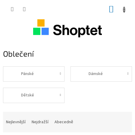
Přejít
NÁKUP
na
obsah
KOŠÍK
Oblečení
Pánské
Dámské
Dětské
Ř
a
Nejlevnější
Nejdražší
Abecedně
z
e