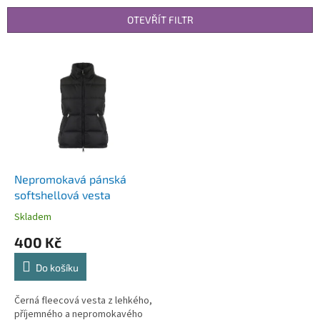
n
OTEVŘÍT FILTR
í
p
V
r
ý
o
p
d
i
u
s
k
p
t
r
ů
o
d
Nepromokavá pánská
u
softshellová vesta
k
Skladem
t
400 Kč
ů
Do košíku
Černá fleecová vesta z lehkého,
příjemného a nepromokavého