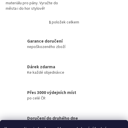
materiálu pro pány. Vyražte do
města i do hor stylově!
1
položek celkem
O
v
l
á
Garance doručení
d
nepoškozeného zboží
a
c
í
Dárek zdarma
p
Ke každé objednávce
r
v
k
y
Přes 3000 výdejních míst
v
po celé ČR
ý
p
i
s
Doručení do druhého dne
u
na jakékoliv místo