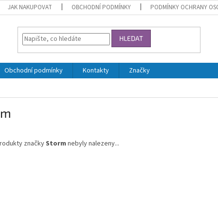
JAK NAKUPOVAT
OBCHODNÍ PODMÍNKY
PODMÍNKY OCHRANY OS
HLEDAT
Obchodní podmínky
Kontakty
Značky
rm
rodukty značky
Storm
nebyly nalezeny...