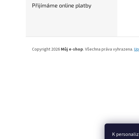
n
Přijímáme online platby
e
l
Z
á
Copyright 2026
Můj e-shop
. Všechna práva vyhrazena.
Up
p
a
t
í
K personaliz