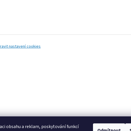
ravit nastavení cookies
aci obsahu a reklam, poskytování funkcí
Odmítnout